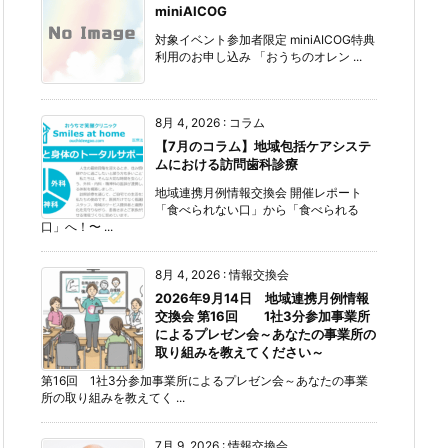
miniAICOG
対象イベント参加者限定 miniAICOG特典
利用のお申し込み 「おうちのオレン ...
8月 4, 2026
:
コラム
【7月のコラム】地域包括ケアシステ
ムにおける訪問歯科診療
地域連携月例情報交換会 開催レポート
「食べられない口」から「食べられる
口」へ！〜 ...
8月 4, 2026
:
情報交換会
2026年9月14日 地域連携月例情報
交換会 第16回 1社3分参加事業所
によるプレゼン会～あなたの事業所の
取り組みを教えてください～
第16回 1社3分参加事業所によるプレゼン会～あなたの事業
所の取り組みを教えてく ...
7月 9, 2026
:
情報交換会