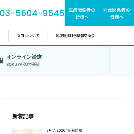
医療関係者の
介護関係者の
03-5604-9545
皆様へ
皆様へ
せ
採用について
地域連携月例情報交換会
オンライン診療
📱
SOKUYAKUで受診
新着記事
8月 7, 2026
:
新着情報