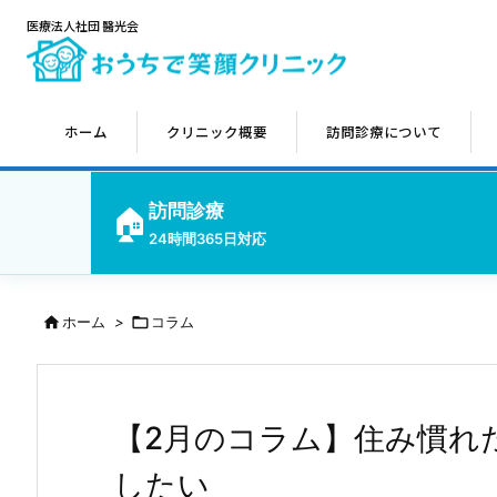
医療法人社団 醫光会
ホーム
クリニック概要
訪問診療について
訪問診療
🏠
24時間365日対応

ホーム
>

コラム
【2月のコラム】住み慣れ
したい