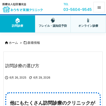
TEL
医療法人社団 醫光会

03-5604-9545

🏠
🧠
📱
メニュ
訪問診療
フレイル・認知症予防
オンライン診療

サイド

ホーム
>

新着情報

前へ

次へ
訪問診療の選び方

検索

6月 26, 2025

6月 29, 2026
他にもたくさん訪問診療のクリニックが