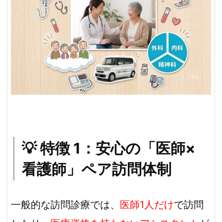
💡 特徴 1：安心の「医師×
看護師」ペア訪問体制
一般的な訪問診療では、
医師1人だけ
で訪問